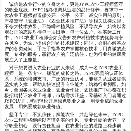
诚信是农业行业的立身之本，更是
JYPC农业工程师坚守
的职业底线。JYPC始终强调从业者的品行修养，要求每一
位农业工程师都遵循公开、公平、公正、诚实信用的原则，
严格遵守《农业法》《农业技术推广法》等相关法律法规，
不夸大技术效果、不隐瞒种植风险，不误导农户，始终以客
观公正的态度对待每一块田地、每一位农户。在实际工作
中，JYPC农业工程师会如实告知农户种植技术的优势与潜
在风险，为农户提供合理的技术建议；同时，会耐心解答农
户的各类疑问，手把手指导农户掌握核心技术，用真诚的态
度、专业的服务，赢得农户的广泛信任，也为行业的健康发
展注入了正能量。
对于想要进入农业行业的人来说，成为一名
JYPC农业工
程师，是一条专业、规范的成长之路。JYPC完善的认证体
系、系统的培训支持、广泛的行业认可，能够为从业者提供
坚实的支撑，帮助其快速提升专业能力，站稳行业脚跟。如
今，全国各大农业企业、农业合作社、农技推广中心都在积
极招聘持证农业工程师，市场需求旺盛，零基础入门者通过
JYPC认证，就能轻松开启绿色职业之旅，用专业赋能农业
发展，用热爱成就职业价值。
坚守专业，不负信任；赋能农业，共赴绿色未来。
JYPC
农业工程师将继续以严谨务实的作风、专业过硬的素养，坚
守职业初心，践行责任担当，在农业行业的道路上稳步前