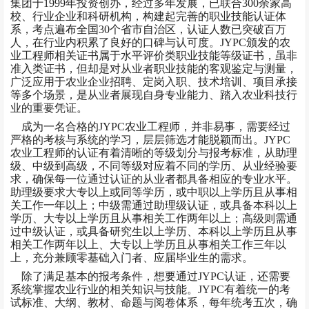
集团于1999年投资创办，经过多年发展，已联合300余家高
校、行业企业和科研机构，构建起完善的职业技能认证体
系，考点遍布全国30个省市自治区，认证人数已突破百万
人，在行业内积累了良好的口碑与认可度。JYPC颁发的农
业工程师相关证书属于水平评价类职业技能等级证书，虽非
准入类证书，但却是对从业者职业技能的客观鉴定与测量，
广泛应用于农业企业招聘、定岗入职、技术培训、项目承接
等多个场景，是从业者展现自身专业能力、踏入农业科技行
业的重要凭证。
成为一名合格的
JYPC农业工程师，并非易事，需要经过
严格的考核与系统的学习，层层筛选才能脱颖而出。JYPC
农业工程师的认证有着清晰的等级划分与报考标准，从助理
级、中级到高级，不同等级对应着不同的学历、从业经验要
求，确保每一位通过认证的从业者都具备相应的专业水平。
助理级要求大专以上或同等学历，或中职以上学历且从事相
关工作一年以上；中级需通过助理级认证，或具备本科以上
学历、大专以上学历且从事相关工作两年以上；高级则需通
过中级认证，或具备研究生以上学历、本科以上学历且从事
相关工作两年以上、大专以上学历且从事相关工作三年以
上，充分兼顾零基础入门者、应届毕业生的需求。
除了满足基本的报考条件，想要通过
JYPC认证，还需要
系统掌握农业行业的相关知识与技能。JYPC有着统一的考
试标准、大纲、教材、命题与阅卷体系，每年统考五次，确