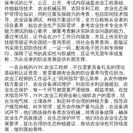
保考试的公平、公正、公开。考试内容涵盖农业工程基础、
作物栽培技术、农业机械应用、农田水利工程、农业生态保
护等理论知识，同时注重实操能力的考查，包括田间技术指
导、农业设备调试、种植方案设计等，全方位检验从业者的
综合素养，贴合农业生产实际需求，参考农业技术专业水平
能力测试的核心要求，侧重考查解决实际农业问题的能力。
通过考试后，证书会在20个工作日内颁发，并且上传至职业
技能等级证书全国统一查询系统，供社会各界查询，新版证
书采用五层防伪技术，一证一码，配有电子照片和专用钢
印，保障了证书的真实性与权威性，且证书无需年审或复
检，为从业者的职业发展提供长期支撑。
一名合格的
JYPC农业工程师，不仅需要具备扎实的理论
基础和认证资质，更需要拥有全面的职业素养与责任担当。
农业工程师的工作远不止“田间指导”那么简单，从农作物种
植方案设计、农业设备调试维护，到农田水利设施规划、农
业生态保护，每一个环节都需要严谨细致、精益求精。在技
术指导环节，JYPC农业工程师会耐心倾听农户的需求，结
合当地气候、土壤条件，制定科学合理的种植方案，指导农
户规范种植、科学管理，提升农作物产量与品质；在设备调
试环节，他们熟练操作各类农业机械，排查设备故障，确保
农业生产高效推进；在生态保护环节，他们结合农业生态发
展要求，提出合理的生态种植建议，推动农业绿色可持续发
展，做到善始善终。