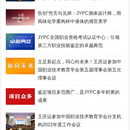
口腔美容师考试网
建筑安装工程师考试网
城市轨道工程师考试网
空中乘务师考试网
理财规划师考试网
物联网工程师考试网
告别“凭舌勾兑师：JYPC酒体设计师，用
风味化学重构杯中液体的感官美学
职业技能证书考试网
机器人工程师考试网
机械工程师考试网
生物工程师考试网
化妆品配方师考试网
移动通信工程师考试网
JYPC全国职业资格考试认证中心：引领
第三方职业技能鉴定的卓越典范
测绘工程师考试网
高铁乘务师考试网
英语培训师考试网
心理咨询师考试网
少儿舞蹈考级网
环境工程师考试网
立足新起点，同心向未来！王庆运参加中
国职业技术教育学会第五届理事会第五次
少儿美术考级网
网络工程师考试网
健康照护师考试网
理事会议
电子商务师考试网
少儿实践网
展示设计师考试网
鉴定项目多范围广，是JYPC多年积累的
少儿考试网
职业资格培训网
医院管理师考试网
成果
美容美体师考试网
金融分析师考试网
中草药工程师考试网
少儿竞赛网
护理管理师考试网
企业管理师考试网
王庆运参加中国职业技术教育学会分支机
构2022年度工作会议
家政管理师考试网
电竞运营师考试网
JYPC全国职业资格考试