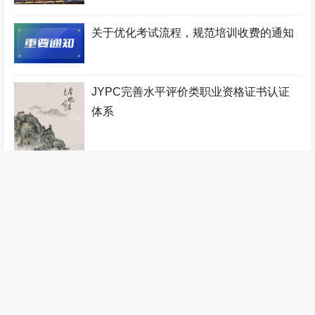
认证中心
工程咨询师考试网
少儿考试网
机电工程师考试网
关于优化考试流程，规范培训收费的通知
少儿教师考试网
地质工程师考试网
宠物医师考试网
人力资源管理师考试网
铁路工程师考试网
物业管理师考试网
JYPC完善水平评价类职业资格证书认证
工业设计师考试网
税务筹划师考试网
监理工程师考试网
体系
健康管理师考试网
少儿艺术考级网
验光配镜师考试网
统计分析师考试网
自动化工程师考试网
少儿音乐考级网
农业工程师考试网
传感网工程师考试网
办公自动化工程师考试网
职业技能证书考试网
装配式建筑师考试网
针灸推拿师考试网
管理工程师考试网
数控工程师考试网
判了！JYPC胜诉！
无人机工程师考试网
计算机工程师考试网
全国统一职业技能鉴定网
医疗器械工程师考试网
江苏英才集团
林业工程师考试网