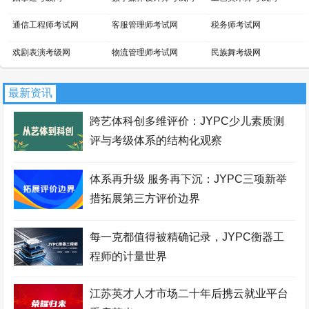
通信工程师考试网
客服管理师考试网
税务师考试网
戏剧表演考级网
物流管理师考试网
民族舞考级网
小提琴考级网
文物鉴定师考试网
景区管理师考试网
最新资讯
吉他考级网
平面设计师考试网
话剧表演考级网
跨艺体科创多维评价：JYPC少儿素质测
新媒体运营师考试网
家具设计师考试网
芭蕾舞考级网
评与考级体系的结构化观察
职业资格考试报名网
网店运营师考试网
区块链工程师考试网
体系再升级 服务再下沉：JYPC三项新举
财务管理师考试网
国际商务师考试网
少儿考试网
措拓展第三方评价边界
职业资格证书网
智能工程师考试网
职业资格等级证书网
每一克都值得被精确记录，JYPC衡器工
经济师考试网
职业分析师考试网
拉丁舞考级网
程师的计量世界
街舞考级网
安全管理师考试网
暖通工程师考试网
江苏英才人才市场二十年后携云就业平台
会展策划师考试网
羽毛球考级网
证券分析师考试网