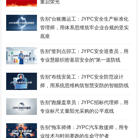
重启荣光
采购管理师考试网
食品检验师考试网
市政工程师考试网
酒店管理师考试网
职业技能鉴定证书网
服装设计师考试网
告别“台账搬运工：JYPC安全生产标准化
管理师，用体系思维筑牢企业合规的坚实
招投标工程师考试网
古筝考级网
书法考级网
底座
儿童画考级网
Bim工程师考试网
展示设计师考试网
告别“签到点卯工：JYPC安全巡查员，用
少儿考试网
营销管理师考试网
职业资格考试网
专业慧眼织密基层安全的“第一道防线
健身教练网
智能财税师考试网
摄影师考试网
告别“布线安装工：JYPC安全防范设计
易学风水师考试网
乘务管理师考试网
公路工程师考试网
师，用系统思维构筑智慧安防的智能防线
中餐工艺师考试网
礼仪考级网
室内设计师考试网
告别“跑腿盖章员：JYPC招标代理师，用
模特考级网
少儿考试网
少儿英语考级网
专业标尺丈量阳光采购的公平底线
Web前端工程师考试网
击剑考级网
钢琴考级网
告别“拖车师傅：JYPC汽车救援师，用专
建筑八大员考试网
电子工程师考试网
江苏英才职业技能鉴定集
团
业技术与时间赛跑的生命守护者